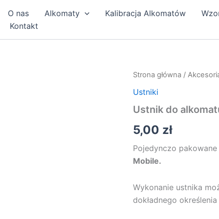
O nas
Alkomaty
Kalibracja Alkomatów
Wzo
Kontakt
ilość
Strona główna
/
Akcesori
Ustnik
Ustniki
do
alkomatu
Ustnik do alkoma
BACscan
Mobile
5,00
zł
Pojedynczo pakowane o
Mobile.
Wykonanie ustnika mo
dokładnego określenia