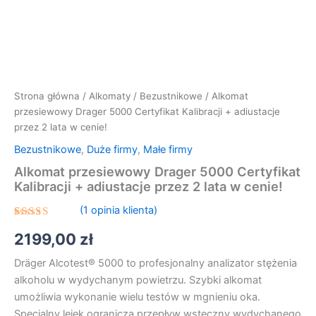
Strona główna
/
Alkomaty
/
Bezustnikowe
/ Alkomat
przesiewowy Drager 5000 Certyfikat Kalibracji + adiustacje
przez 2 lata w cenie!
Bezustnikowe
,
Duże firmy
,
Małe firmy
Alkomat przesiewowy Drager 5000 Certyfikat
Kalibracji + adiustacje przez 2 lata w cenie!
(
1
opinia klienta)
Oceniony
1
2199,00
zł
5.00
na 5
na
podstawie
Dräger Alcotest® 5000 to profesjonalny analizator stężenia
oceny
klienta
alkoholu w wydychanym powietrzu. Szybki alkomat
umożliwia wykonanie wielu testów w mgnieniu oka.
Specjalny lejek ogranicza przepływ wsteczny wydychanego