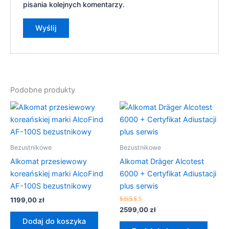
pisania kolejnych komentarzy.
Podobne produkty
Bezustnikowe
Bezustnikowe
Alkomat przesiewowy
Alkomat Dräger Alcotest
koreańskiej marki AlcoFind
6000 + Certyfikat Adiustacji
AF-100S bezustnikowy
plus serwis
1199,00
zł
Oceniono
2599,00
zł
5.00
Dodaj do koszyka
na 5