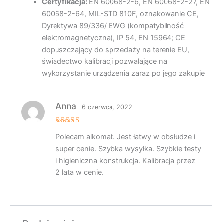
Certyfikacja:
EN 60068-2-6, EN 60068-2-27, EN
60068-2-64, MIL-STD 810F, oznakowanie CE,
Dyrektywa 89/336/ EWG (kompatybilność
elektromagnetyczna), IP 54, EN 15964; CE
dopuszczający do sprzedaży na terenie EU,
świadectwo kalibracji pozwalające na
wykorzystanie urządzenia zaraz po jego zakupie
Anna
6 czerwca, 2022
Oceniono
Polecam alkomat. Jest łatwy w obsłudze i
5
na 5
super cenie. Szybka wysyłka. Szybkie testy
i higieniczna konstrukcja. Kalibracja przez
2 lata w cenie.