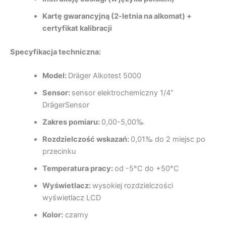
Kartę gwarancyjną (2-letnia na alkomat) +
certyfikat kalibracji
Specyfikacja techniczna:
Model:
Dräger Alkotest 5000
Sensor:
sensor elektrochemiczny 1/4″
DrägerSensor
Zakres pomiaru:
0,00-5,00‰
Rozdzielczość wskazań:
0,01‰ do 2 miejsc po
przecinku
Temperatura pracy:
od -5°C do +50°C
Wyświetlacz:
wysokiej rozdzielczości
wyświetlacz LCD
Kolor:
czarny