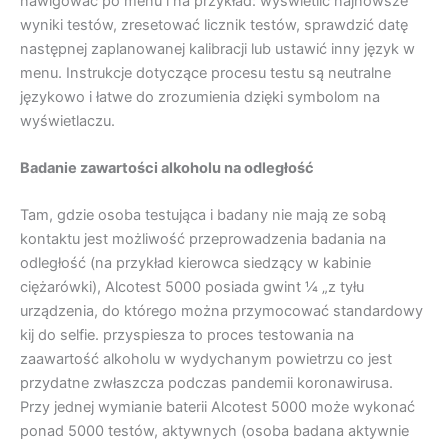
nawigować po menu i na przykład: wyświetlić najnowsze
wyniki testów, zresetować licznik testów, sprawdzić datę
następnej zaplanowanej kalibracji lub ustawić inny język w
menu. Instrukcje dotyczące procesu testu są neutralne
językowo i łatwe do zrozumienia dzięki symbolom na
wyświetlaczu.
Badanie zawartości alkoholu na odległość
Tam, gdzie osoba testująca i badany nie mają ze sobą
kontaktu jest możliwość przeprowadzenia badania na
odległość (na przykład kierowca siedzący w kabinie
ciężarówki), Alcotest 5000 posiada gwint ¼ „z tyłu
urządzenia, do którego można przymocować standardowy
kij do selfie. przyspiesza to proces testowania na
zaawartość alkoholu w wydychanym powietrzu co jest
przydatne zwłaszcza podczas pandemii koronawirusa.
Przy jednej wymianie baterii Alcotest 5000 może wykonać
ponad 5000 testów, aktywnych (osoba badana aktywnie