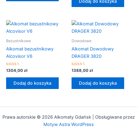
Dodaj do koszyka
Bezustnikowe
Dowodowe
Alkomat bezustnikowy
Alkomat Dowodowy
Alcovisor V6
DRAGER 3820
Oceniono
Oceniono
1304,00
zł
1388,00
zł
5.00
5.00
na 5
na 5
Dodaj do koszyka
Dodaj do koszyka
Prawa autorskie © 2026 Alkomaty Gdańsk | Obsługiwane przez
Motyw Astra WordPress