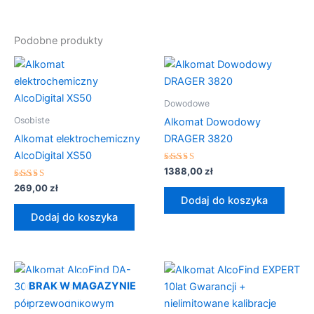
Podobne produkty
Dowodowe
Osobiste
Alkomat Dowodowy
Alkomat elektrochemiczny
DRAGER 3820
AlcoDigital XS50
Oceniono
1388,00
zł
5.00
Oceniono
na 5
269,00
zł
5.00
Dodaj do koszyka
na 5
Dodaj do koszyka
BRAK W MAGAZYNIE