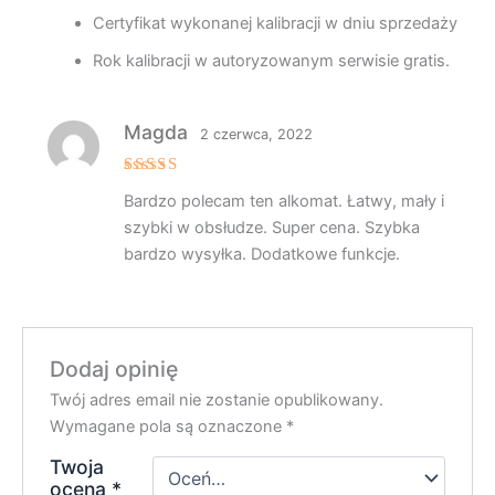
Certyfikat wykonanej kalibracji w dniu sprzedaży
Rok kalibracji w autoryzowanym serwisie gratis.
Magda
2 czerwca, 2022
Oceniono
Bardzo polecam ten alkomat. Łatwy, mały i
5
na 5
szybki w obsłudze. Super cena. Szybka
bardzo wysyłka. Dodatkowe funkcje.
Dodaj opinię
Twój adres email nie zostanie opublikowany.
Wymagane pola są oznaczone
*
Twoja
ocena
*