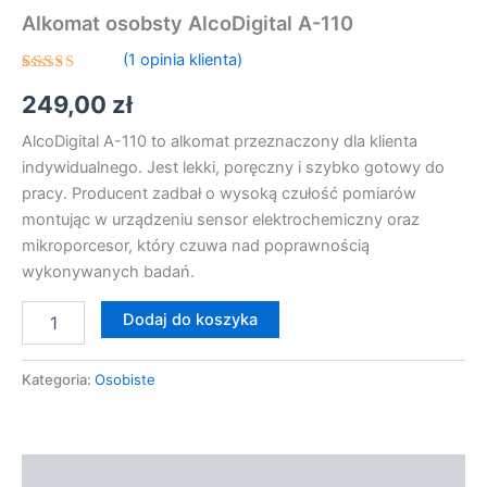
Alkomat osobsty AlcoDigital A-110
(
1
opinia klienta)
Oceniony
1
249,00
zł
5.00
na 5
na
podstawie
AlcoDigital A-110 to alkomat przeznaczony dla klienta
oceny
klienta
indywidualnego. Jest lekki, poręczny i szybko gotowy do
pracy. Producent zadbał o wysoką czułość pomiarów
montując w urządzeniu sensor elektrochemiczny oraz
mikroporcesor, który czuwa nad poprawnością
wykonywanych badań.
Dodaj do koszyka
Kategoria:
Osobiste
Opis