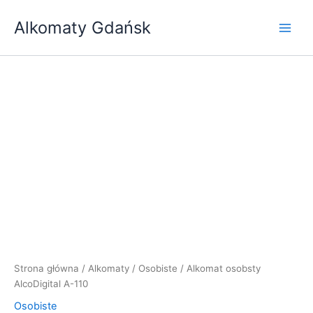
Przejdź
Alkomaty Gdańsk
do
treści
ilość
Alkomat
osobsty
AlcoDigital
A-
110
Strona główna
/
Alkomaty
/
Osobiste
/ Alkomat osobsty
AlcoDigital A-110
Osobiste