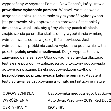
wyposażony w Asystent Pomiaru BlowCoach™, który ułatwia
prawidłowe wykonanie pomiaru
. W chwili wdmuchiwania
urządzenie pokazuje na ekranie czy czynność wykonywana
jest poprawnie. Aby poprawnie przeprowadzić test należy
dmuchać w ustnik tak, aby górny zielony pasek ciśnienia
znajdował się po środku skali, a dolny wypełniał się w miarę
wdmuchiwania coraz większej ilości powietrza. Jeśli
wdmuchiwanie próbki nie zostało wykonane poprawnie, Ultra
pokaże
pełnię swoich możliwości
. Dzięki wyposażeniu w
zaawansowane sensory Ultra dokładnie sprawdza dlaczego
test się nie powiódł i w zależności od przyczyny podpowiada
gotowe rozwiązanie. Dzięki podpowiedziom użytkownik
bezproblemowo przeprowadzi kolejne pomiary
. Asystent
testu sprawia, że użytkowanie alkomatu jest intuicyjne i łatwe.
ODPOWIEDNI DLA
Użytkownika medycznego, Użytkowni
WYRÓŻNIENIA
Auto Swait Wzorowy 2019, Red Dot 
CERTYFIKATY
ISO13485