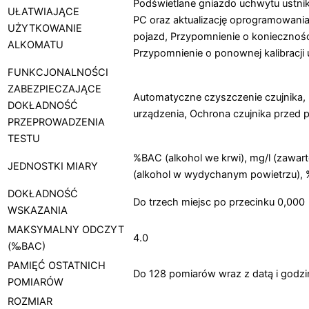
Podświetlane gniazdo uchwytu ustnik
UŁATWIAJĄCE
PC oraz aktualizację oprogramowani
UŻYTKOWANIE
pojazd, Przypomnienie o koniecznoś
ALKOMATU
Przypomnienie o ponownej kalibracji
FUNKCJONALNOŚCI
ZABEZPIECZAJĄCE
Automatyczne czyszczenie czujnika, 
DOKŁADNOŚĆ
urządzenia, Ochrona czujnika przed 
PRZEPROWADZENIA
TESTU
%BAC (alkohol we krwi), mg/l (zawa
JEDNOSTKI MIARY
(alkohol w wydychanym powietrzu), 
DOKŁADNOŚĆ
Do trzech miejsc po przecinku 0,000
WSKAZANIA
MAKSYMALNY ODCZYT
4.0
(‰BAC)
PAMIĘĆ OSTATNICH
Do 128 pomiarów wraz z datą i godz
POMIARÓW
ROZMIAR