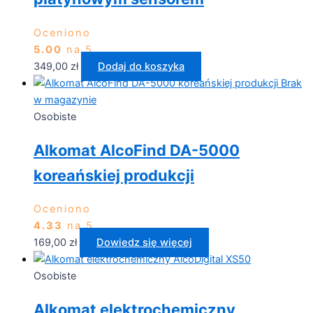
Oceniono
5.00
na 5
349,00
zł
Dodaj do koszyka
Brak
w magazynie
Osobiste
Alkomat AlcoFind DA-5000
koreańskiej produkcji
Oceniono
4.33
na 5
169,00
zł
Dowiedz się więcej
Osobiste
Alkomat elektrochemiczny