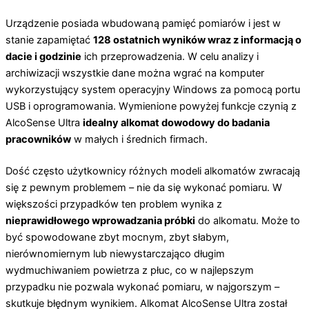
Urządzenie posiada wbudowaną pamięć pomiarów i jest w
stanie zapamiętać
128 ostatnich wyników wraz z informacją o
dacie i godzinie
ich przeprowadzenia. W celu analizy i
archiwizacji wszystkie dane można wgrać na komputer
wykorzystujący system operacyjny Windows za pomocą portu
USB i oprogramowania. Wymienione powyżej funkcje czynią z
AlcoSense Ultra
idealny alkomat dowodowy do badania
pracowników
w małych i średnich firmach.
Dość często użytkownicy różnych modeli alkomatów zwracają
się z pewnym problemem – nie da się wykonać pomiaru. W
większości przypadków ten problem wynika z
nieprawidłowego wprowadzania próbki
do alkomatu. Może to
być spowodowane zbyt mocnym, zbyt słabym,
nierównomiernym lub niewystarczająco długim
wydmuchiwaniem powietrza z płuc, co w najlepszym
przypadku nie pozwala wykonać pomiaru, w najgorszym –
skutkuje błędnym wynikiem. Alkomat AlcoSense Ultra został