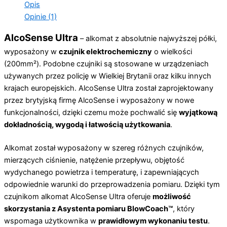
Opis
Opinie (1)
AlcoSense Ultra
– alkomat z absolutnie najwyższej półki,
wyposażony w
czujnik elektrochemiczny
o wielkości
(200mm²). Podobne czujniki są stosowane w urządzeniach
używanych przez policję w Wielkiej Brytanii oraz kilku innych
krajach europejskich. AlcoSense Ultra został zaprojektowany
przez brytyjską firmę AlcoSense i wyposażony w nowe
funkcjonalności, dzięki czemu może pochwalić się
wyjątkową
dokładnością, wygodą i łatwością użytkowania
.
Alkomat został wyposażony w szereg różnych czujników,
mierzących ciśnienie, natężenie przepływu, objętość
wydychanego powietrza i temperaturę, i zapewniających
odpowiednie warunki do przeprowadzenia pomiaru. Dzięki tym
czujnikom alkomat AlcoSense Ultra oferuje
możliwość
skorzystania z Asystenta pomiaru BlowCoach™
, który
wspomaga użytkownika w
prawidłowym wykonaniu testu
.