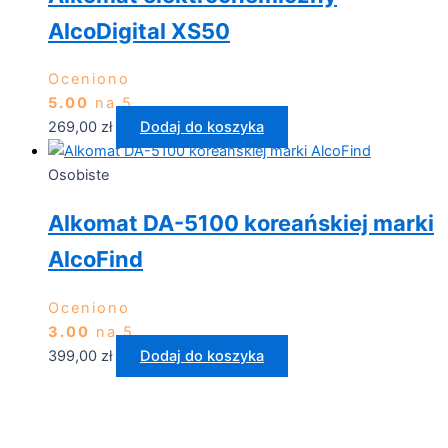
AlcoDigital XS50
Oceniono
5.00
na 5
269,00
zł
Dodaj do koszyka
Osobiste
Alkomat DA-5100 koreańskiej marki
AlcoFind
Oceniono
3.00
na 5
399,00
zł
Dodaj do koszyka