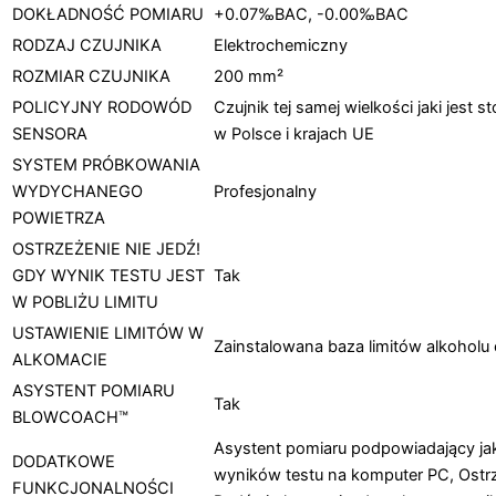
DOKŁADNOŚĆ POMIARU
+0.07‰BAC, -0.00‰BAC
RODZAJ CZUJNIKA
Elektrochemiczny
ROZMIAR CZUJNIKA
200 mm²
POLICYJNY RODOWÓD
Czujnik tej samej wielkości jaki jes
SENSORA
w Polsce i krajach UE
SYSTEM PRÓBKOWANIA
WYDYCHANEGO
Profesjonalny
POWIETRZA
OSTRZEŻENIE NIE JEDŹ!
GDY WYNIK TESTU JEST
Tak
W POBLIŻU LIMITU
USTAWIENIE LIMITÓW W
Zainstalowana baza limitów alkoholu
ALKOMACIE
ASYSTENT POMIARU
Tak
BLOWCOACH™
Asystent pomiaru podpowiadający ja
DODATKOWE
wyników testu na komputer PC, Ostrze
FUNKCJONALNOŚCI