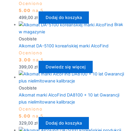
Oceniono
5.00
na 5
499,00
zł
Dodaj do koszyka
Brak
w magazynie
Osobiste
Alkomat DA-5100 koreańskiej marki AlcoFind
Oceniono
3.00
na 5
399,00
zł
Dowiedz się więcej
Osobiste
Alkomat marki AlcoFind DA8100 + 10 lat Gwarancji
plus nielimitowane kalibracje
Oceniono
5.00
na 5
329,00
zł
Dodaj do koszyka