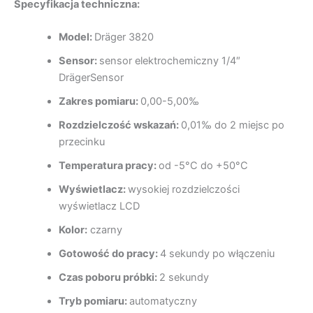
Specyfikacja techniczna:
Model:
Dräger 3820
Sensor:
sensor elektrochemiczny 1/4″
DrägerSensor
Zakres pomiaru:
0,00-5,00‰
Rozdzielczość wskazań:
0,01‰ do 2 miejsc po
przecinku
Temperatura pracy:
od -5°C do +50°C
Wyświetlacz:
wysokiej rozdzielczości
wyświetlacz LCD
Kolor:
czarny
Gotowość do pracy:
4 sekundy po włączeniu
Czas poboru próbki:
2 sekundy
Tryb pomiaru:
automatyczny