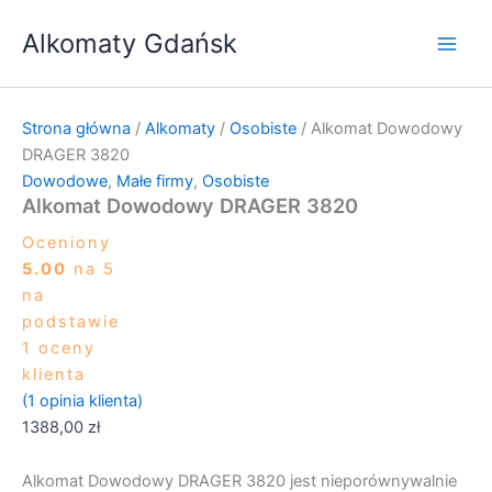
ilość
Przejdź
Alkomat
Alkomaty Gdańsk
do
Dowodowy
treści
DRAGER
3820
Strona główna
/
Alkomaty
/
Osobiste
/ Alkomat Dowodowy
DRAGER 3820
Dowodowe
,
Małe firmy
,
Osobiste
Alkomat Dowodowy DRAGER 3820
Oceniony
5.00
na 5
na
podstawie
1
oceny
klienta
(
1
opinia klienta)
1388,00
zł
Alkomat Dowodowy DRAGER 3820 jest nieporównywalnie